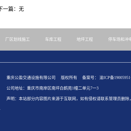
下一篇：无
厂区划线施工
车库工程
地坪工程
停车场和冲
重庆公盈交通设施有限公司
版权所有
备案号：
渝ICP备19005951
公司地址：重庆市南岸区南坪白鹤苑1幢二单元7一3
声明：本站部分内容图片来源于互联网，如有侵权请联系管理员删除
号